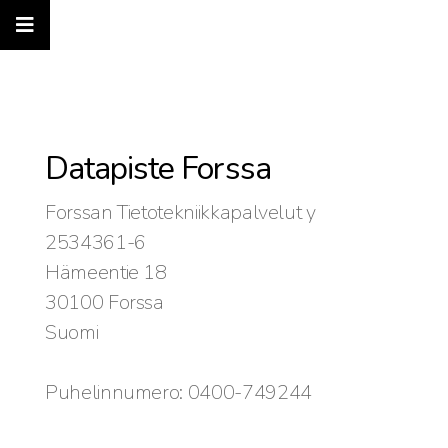
Datapiste Forssa
Datapiste Forssa
Forssan Tietotekniikkapalvelut y
2534361-6
Hämeentie 18
30100 Forssa
Suomi
Puhelinnumero: 0400-749244