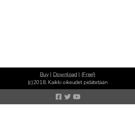
Buy
|
Download
|
(Free!)
(c)2018, Kaikki oikeudet pidätetään